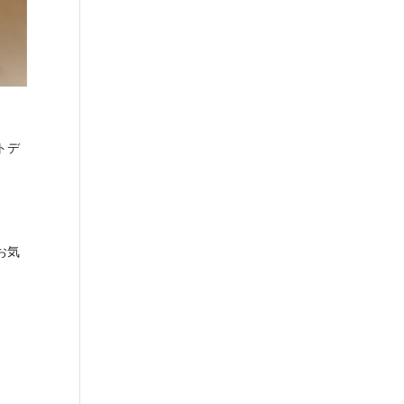
トデ
お気