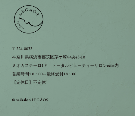
〒224-0032
神奈川県横浜市都筑区茅ケ崎中央45-10
ミオカステーロ1Ｆ トータルビューティーサロンeclat内
営業時間:10：00～最終受付18：00
【定休日】不定休
©︎nailsalon LEGAOS