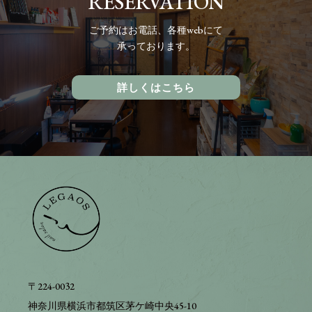
RESERVATION
ご予約
はお電話、各種webにて
承っております。
詳しくはこちら
〒224-0032
神奈川県横浜市都筑区茅ケ崎中央45-10