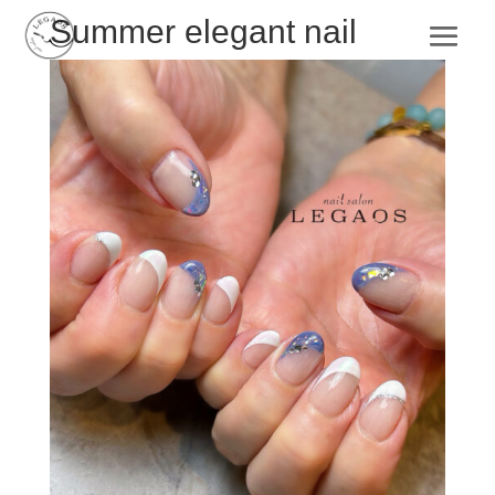
Summer elegant nail